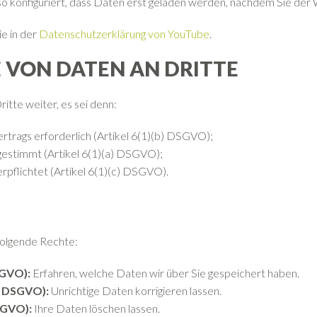
so konfiguriert, dass Daten erst geladen werden, nachdem Sie de
e in der
Datenschutzerklärung von YouTube
.
E VON DATEN AN DRITTE
itte weiter, es sei denn:
 Vertrags erforderlich (Artikel 6(1)(b) DSGVO);
gestimmt (Artikel 6(1)(a) DSGVO);
erpflichtet (Artikel 6(1)(c) DSGVO).
olgende Rechte:
SGVO):
Erfahren, welche Daten wir über Sie gespeichert haben.
16 DSGVO):
Unrichtige Daten korrigieren lassen.
SGVO):
Ihre Daten löschen lassen.