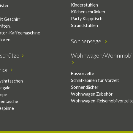
Kinderstuhlen
ister
Küchenschränken
Party Klapptisch
lt Geschirr
Strandstuhlen
räten,
ator-Kaffeemaschine
atoren
Sonnensegel
schütze
Wohnwagen/Wohnmobil
ehör
Busvorzelte
Schlafkabinen für Vorzelt
wahrtaschen
Sonnendächer
egale
Wohnwagen Zubehör
umpe
Wohnwagen-Reisemobilvorzelt
lientasche
espinne