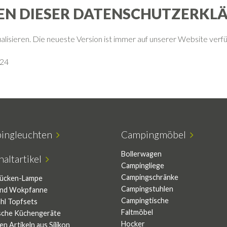
EN DIESER DATENSCHUTZERKL
alisieren. Die neueste Version ist immer auf unserer Website verfü
24
ingleuchten
Campingmöbel
Bollerwagen
altartikel
Campingliege
Campingschränke
ücken-Lampe
Campingstuhlen
und Wokpfanne
Campingtische
ahl Topfsets
Faltmöbel
ische Küchengeräte
Hocker
en Artikeln aus Silikon