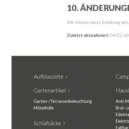
10. ÄNDERUNG
Wir können diese Erklärung aktu
Zuletzt aktualisiert:
04-02-20
Aufblaszelte
Camp
Gartenartikel
Haush
Garten-/Terrassenbeleuchtung
Anti-M
Möbelhülle
Brat- 
Edelst
Elektr
Schlafsäcke
Faltbar