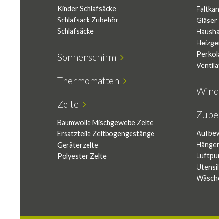
Kinder Schlafsäcke
Faltkan
Schlafsack Zubehör
Gläser
Schlafsäcke
Hausha
Heizge
Perkol
Sonnenschirm
Ventil
Thermomatten
Wind
Zelte
Zub
Baumwolle Mischgewebe Zelte
Aufbe
Ersatzteile Zeltbogengestänge
Hänger
Geräterzelte
Luftp
Polyester Zelte
Utensi
Wäsch