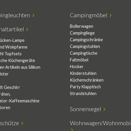
ingleuchten
Campingmöbel
Bollerwagen
altartikel
Campingliege
Campingschränke
ücken-Lampe
Campingstuhlen
und Wokpfanne
Campingtische
ahl Topfsets
Faltmöbel
ische Küchengeräte
Hocker
en Artikeln aus Silikon
Kinderstuhlen
ister
Küchenschränken
Party Klapptisch
lt Geschirr
Strandstuhlen
räten,
ator-Kaffeemaschine
atoren
Sonnensegel
schütze
Wohnwagen/Wohnmobil