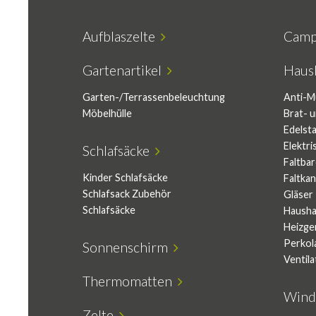
Aufblaszelte
Camp
Gartenartikel
Haush
Garten-/Terrassenbeleuchtung
Anti-M
Möbelhülle
Brat- 
Edelst
Elektr
Schlafsäcke
Faltbar
Kinder Schlafsäcke
Faltkan
Schlafsack Zubehör
Gläser
Schlafsäcke
Hausha
Heizge
Perkol
Sonnenschirm
Ventil
Thermomatten
Wind
Zelte