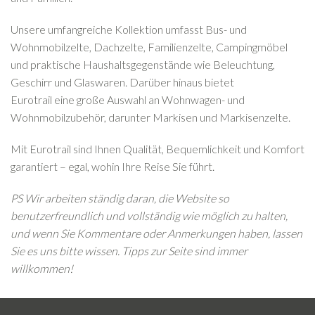
Unsere umfangreiche Kollektion umfasst Bus- und
Wohnmobilzelte, Dachzelte, Familienzelte, Campingmöbel
und praktische Haushaltsgegenstände wie Beleuchtung,
Geschirr und Glaswaren. Darüber hinaus bietet
Eurotrail eine große Auswahl an Wohnwagen- und
Wohnmobilzubehör, darunter Markisen und Markisenzelte.
Mit Eurotrail sind Ihnen Qualität, Bequemlichkeit und Komfort
garantiert – egal, wohin Ihre Reise Sie führt.
PS Wir arbeiten ständig daran, die Website so
benutzerfreundlich und vollständig wie möglich zu halten,
und wenn Sie Kommentare oder Anmerkungen haben, lassen
Sie es uns bitte wissen. Tipps zur Seite sind immer
willkommen!