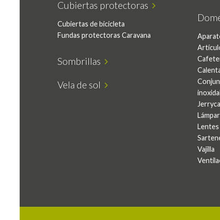
Cubiertas protectoras
Domé
Cubiertas de bicicleta
Fundas protectoras Caravana
Aparat
Artícul
Cafete
Sombrillas
Calent
Conjun
Vela de sol
inoxida
Jerryc
Lámpar
Lentes
Sarten
Vajilla
Ventila