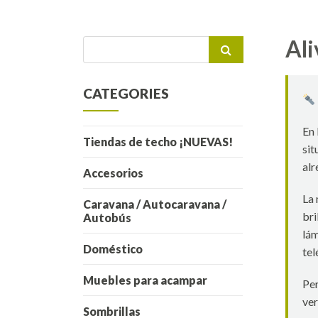
Ali
Buscar
por:
CATEGORIES
En 
Tiendas de techo ¡NUEVAS!
sit
alr
Accesorios
La 
Caravana / Autocaravana /
bri
Autobús
lám
Doméstico
tel
Muebles para acampar
Per
ver
Sombrillas