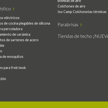
Bombas de aire
Colchones de aire
stico
Iso Camp Colchonetas térmicas
os eléctricos
os de cocina plegables de silicona
Parabrisas
ra percoladora
amiento de cerámica
Tiendas de techo ¡NUE
tos de sartenes de acero
ble
an
a de mosquitos
es para freír/wok
ción