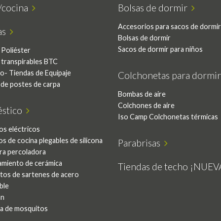
/cocina
Bolsas de dormir
Accesorios para sacos de dormir
as
Bolsas de dormir
Sacos de dormir para niños
 Poliéster
 transpirables BTC
o- Tiendas de Equipaje
Colchonetas para dormi
 de postes de carpa
Bombas de aire
Colchones de aire
stico
Iso Camp Colchonetas térmicas
os eléctricos
os de cocina plegables de silicona
Parabrisas
ra percoladora
amiento de cerámica
Tiendas de techo ¡NUE
tos de sartenes de acero
ble
an
a de mosquitos