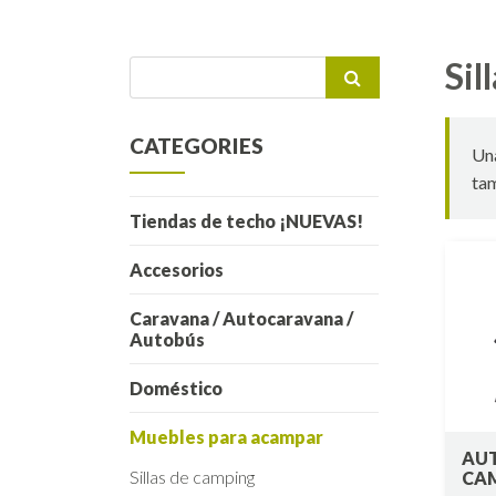
Sil
Buscar
por:
CATEGORIES
Una
tam
Tiendas de techo ¡NUEVAS!
Accesorios
Caravana / Autocaravana /
Autobús
Doméstico
Muebles para acampar
AUT
Sillas de camping
CAM