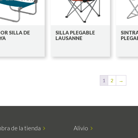
OR SILLA DE
SILLA PLEGABLE
SINTRA
YA
LAUSANNE
PLEGA
1
2
→
bra de la tienda
Alivio