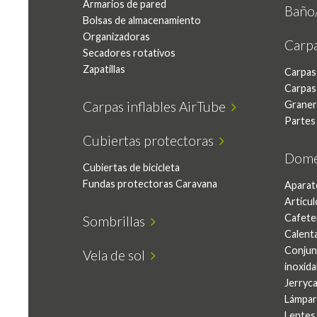
Armarios de pared
Baño
Bolsas de almacenamiento
Organizadoras
Carp
Secadores rotativos
Zapatillas
Carpas
Carpas
Carpas inflables AirTube
Graner
Partes
Cubiertas protectoras
Domé
Cubiertas de bicicleta
Fundas protectoras Caravana
Aparat
Artícul
Cafete
Sombrillas
Calent
Conjun
Vela de sol
inoxida
Jerryc
Lámpar
Lentes