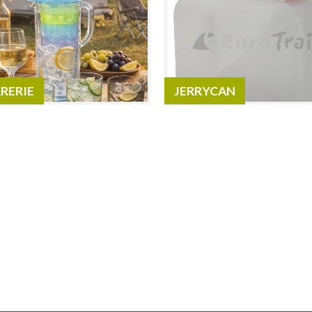
RERIE
JERRYCAN