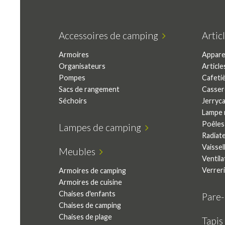
Accessoires de camping
Arti
Armoires
Apparei
Organisateurs
Article
Pompes
Cafeti
Sacs de rangement
Casser
Séchoirs
Jerryc
Lampe 
Poêles 
Lampes de camping
Radiat
Vaissel
Meubles
Ventila
Verrer
Armoires de camping
Armoires de cuisine
Chaises d'enfants
Pare
Chaises de camping
Chaises de plage
Tapis