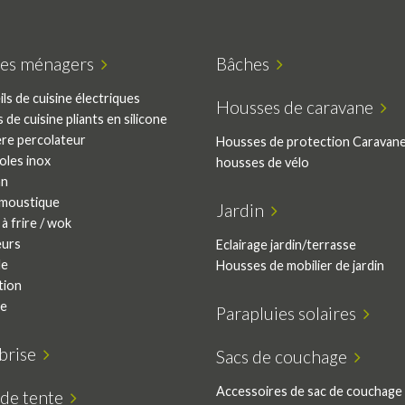
cles ménagers
Bâches
ls de cuisine électriques
Housses de caravane
s de cuisine pliants en silicone
ère percolateur
Housses de protection Caravan
oles inox
housses de vélo
an
moustique
Jardin
à frire / wok
eurs
Eclairage jardin/terrasse
le
Housses de mobilier de jardin
tion
ie
Parapluies solaires
-brise
Sacs de couchage
Accessoires de sac de couchage
 de tente