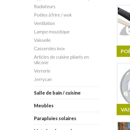
Radiateurs
Poêles à frire / wok
Ventilation
Lampe moustique
Vaisselle
Casseroles inox
POÊ
Articles de cuisine pliants en
silicone
Verrerie
Jerrycan
Salle de bain / cuisine
Meubles
VAI
Parapluies solaires