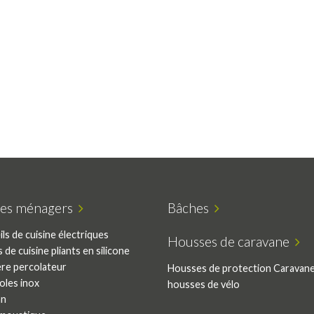
cles ménagers
Bâches
ls de cuisine électriques
Housses de caravane
s de cuisine pliants en silicone
ère percolateur
Housses de protection Caravan
oles inox
housses de vélo
an