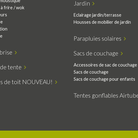
moustique
Jardin
à frire / wok
eurs
Eclairage jardin/terrasse
le
Housses de mobilier de jardin
tion
ie
Parapluies solaires
-brise
Sacs de couchage
Accessoires de sac de couchage
 de tente
Sacs de couchage
Sacs de couchage pour enfants
es de toit NOUVEAU!
Tentes gonflables Airtu