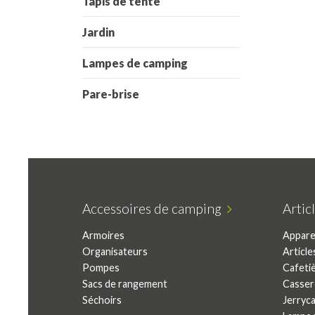
Tapis de tente
Jardin
Lampes de camping
Pare-brise
Accessoires de camping
Arti
Armoires
Apparei
Organisateurs
Article
Pompes
Cafeti
Sacs de rangement
Casser
Séchoirs
Jerryc