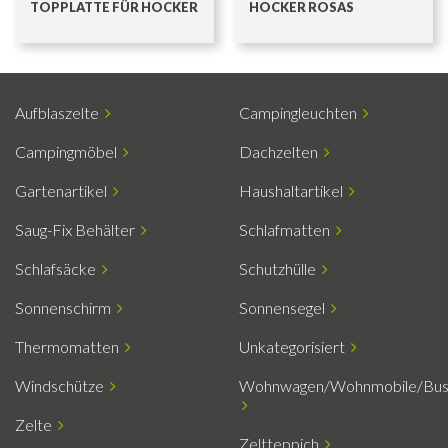
TOPPLATTE FÜR HOCKER
HOCKER ROSAS
Aufblaszelte
Campingleuchten
Campingmöbel
Dachzelten
Gartenartikel
Haushaltartikel
Saug-Fix Behälter
Schlafmatten
Schlafsäcke
Schutzhülle
Sonnenschirm
Sonnensegel
Thermomatten
Unkategorisiert
Windschütze
Wohnwagen/Wohnmobile/Bu
Zelte
Zeltteppich