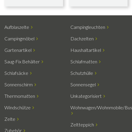
Aufblaszelte
Campingleuchten
Campingmöbel
Dachzelten
Gartenartikel
Haushaltartikel
Saug-Fix Behälter
Schlafmatten
Schlafsäcke
Schutzhülle
Sonnenschirm
Sonnensegel
Thermomatten
Unkategorisiert
Windschütze
Wohnwagen/Wohnmobile/Bu
Zelte
Zeltteppich
Zubehör