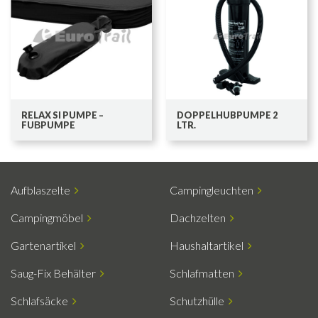
RELAX SI PUMPE –
DOPPELHUBPUMPE 2
FUΒPUMPE
LTR.
Aufblaszelte
Campingleuchten
Campingmöbel
Dachzelten
Gartenartikel
Haushaltartikel
Saug-Fix Behälter
Schlafmatten
Schlafsäcke
Schutzhülle