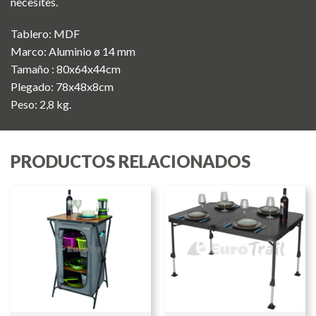
necesites.
Tablero: MDF
Marco: Aluminio ø 14 mm
Tamaño : 80x64x44cm
Plegado: 78x48x8cm
Peso: 2,8 kg.
PRODUCTOS RELACIONADOS