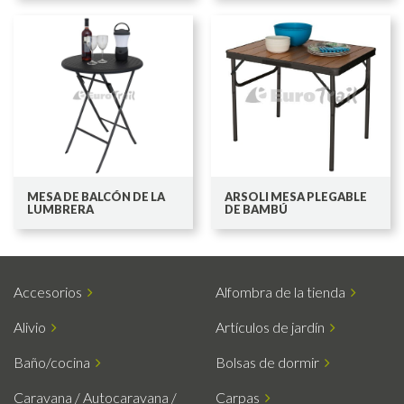
MESA DE BALCÓN DE LA
ARSOLI MESA PLEGABLE
LUMBRERA
DE BAMBÚ
Accesorios
Alfombra de la tienda
Alivio
Artículos de jardín
Baño/cocina
Bolsas de dormir
Caravana / Autocaravana /
Carpas