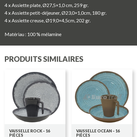
4 x Assiette plate, Ø27,5×1,0 cm, 259 gr.
4 x Assiette petit-déjeuner, Ø23,0×1,0cm, 180 gr.
4 x Assiette creuse, Ø19,0×4,5cm, 202 gr.
Matériau : 100 % mélamine
PRODUITS SIMILAIRES
VAISSELLE ROCK – 16
VAISSELLE OCEAN – 16
PIÈCES
PIÈCES