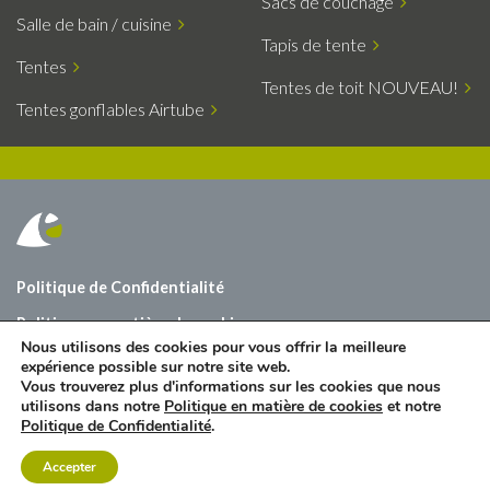
Sacs de couchage
Salle de bain / cuisine
Tapis de tente
Tentes
Tentes de toit NOUVEAU!
Tentes gonflables Airtube
Politique de Confidentialité
Politique en matière de cookies
Nous utilisons des cookies pour vous offrir la meilleure
À propos de nous
expérience possible sur notre site web.
Vous trouverez plus d'informations sur les cookies que nous
Contact
utilisons dans notre
Politique en matière de cookies
et notre
Politique de Confidentialité
.
Accepter