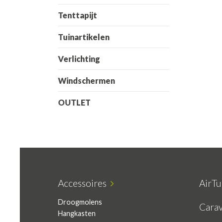
Tenttapijt
Tuinartikelen
Verlichting
Windschermen
OUTLET
Accessoires
AirT
Droogmolens
Cara
Hangkasten