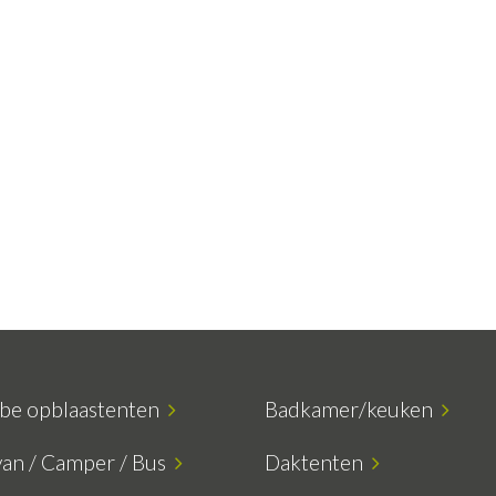
ube opblaastenten
Badkamer/keuken
van / Camper / Bus
Daktenten