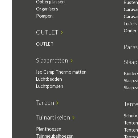
Opbergtassen
Busten
Organisers
Carava
Pompen
Carava
Luifels
Onder 
OUTLET
OUTLET
Para
Slaapmatten
Slaa
Iso Camp Thermo matten
Kinder
Luchtbedden
Slaapz
Luchtpompen
Slaapz
Tarpen
Tent
Schuur
Tuinartikelen
Tenten
Planthoezen
Tenten
Tuinmeubelhoezen
Tentst