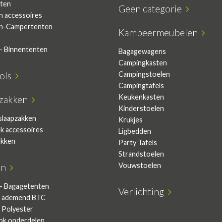
ten
Geen categorie
n accessoires
n-Campertenten
Kampeermeubelen
- Binnententen
Bagagewagens
Campingkasten
sols
Campingstoelen
Campingtafels
Keukenkasten
pzakken
Kinderstoelen
slaapzakken
Krukjes
ak accessoires
Ligbedden
akken
Party Tafels
Strandstoelen
Vouwstoelen
en
- Bagagetenten
Verlichting
 ademend BTC
 Polyester
ok onderdelen