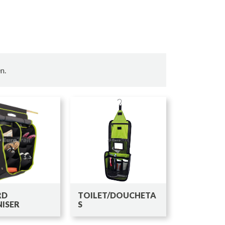
n.
RD
TOILET/DOUCHETA
ISER
S