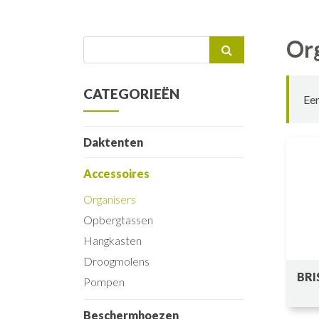
Or
Zoeken
naar:
CATEGORIEËN
Een
Daktenten
Accessoires
Organisers
Opbergtassen
Hangkasten
Droogmolens
BRI
Pompen
Beschermhoezen