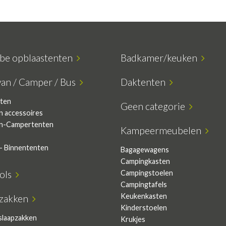
ube opblaastenten
Badkamer/keuken
van / Camper / Bus
Daktenten
ten
Geen categorie
n accessoires
n-Campertenten
Kampeermeubelen
- Binnententen
Bagagewagens
Campingkasten
sols
Campingstoelen
Campingtafels
Keukenkasten
pzakken
Kinderstoelen
slaapzakken
Krukjes