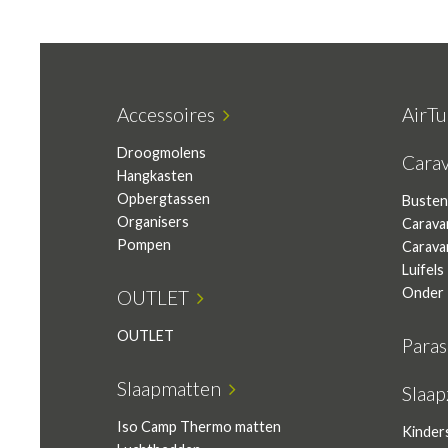
Accessoires
AirT
Droogmolens
Cara
Hangkasten
Opbergtassen
Busten
Organisers
Carava
Pompen
Carava
Luifels
Onder 
OUTLET
OUTLET
Para
Slaapmatten
Slaa
Iso Camp Thermo matten
Kinder