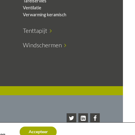
Tafelservies
Ventilatie
Verwarming keramisch
Tenttapijt
Windschermen
Accepteer
ing
.