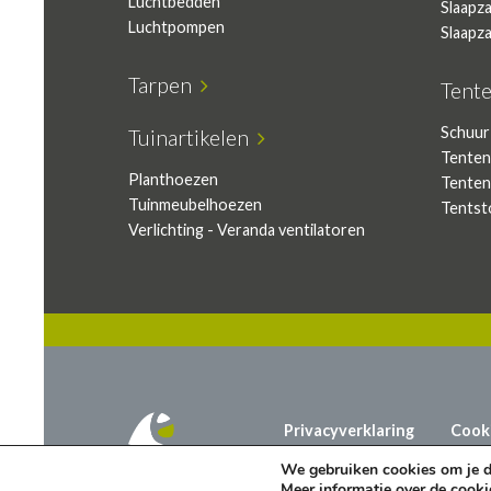
Luchtbedden
Slaapz
Luchtpompen
Slaapz
Tarpen
Tent
Schuur
Tuinartikelen
Tenten
Planthoezen
Tenten
Tuinmeubelhoezen
Tentst
Verlichting - Veranda ventilatoren
Privacyverklaring
Cook
We gebruiken cookies om je de
Meer informatie over de cooki