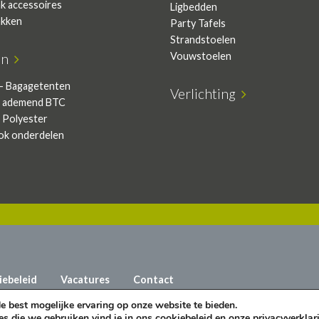
ak accessoires
Ligbedden
akken
Party Tafels
Strandstoelen
Vouwstoelen
en
- Bagagetenten
Verlichting
 ademend BTC
 Polyester
ok onderdelen
iebeleid
Vacatures
Contact
 best mogelijke ervaring op onze website te bieden.
es die we gebruiken vind je in ons
cookiebeleid
en onze
privacyverklar