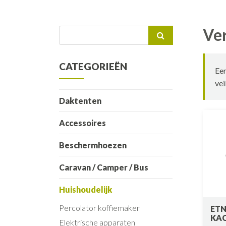
Ve
Zoeken
naar:
CATEGORIEËN
Een
vei
Daktenten
Accessoires
Beschermhoezen
Caravan / Camper / Bus
Huishoudelijk
Percolator koffiemaker
ETN
KA
Elektrische apparaten