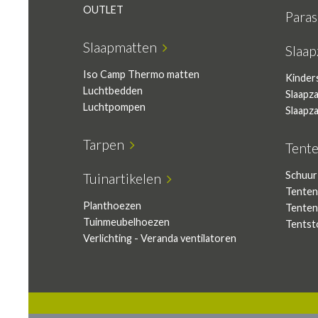
OUTLET
Para
Slaapmatten
Slaa
Iso Camp Thermo matten
Kinder
Luchtbedden
Slaapz
Luchtpompen
Slaapz
Tarpen
Tent
Schuur
Tuinartikelen
Tenten
Planthoezen
Tenten
Tuinmeubelhoezen
Tentst
Verlichting - Veranda ventilatoren