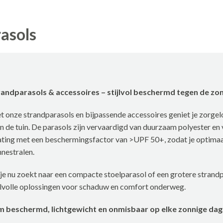
asols
randparasols & accessoires – stijlvol beschermd tegen de zo
 onze strandparasols en bijpassende accessoires geniet je zorge
in de tuin. De parasols zijn vervaardigd van duurzaam polyester e
ting met een beschermingsfactor van >UPF 50+, zodat je optimaa
nestralen.
je nu zoekt naar een compacte stoelparasol of een grotere strandpa
jlvolle oplossingen voor schaduw en comfort onderweg.
im beschermd, lichtgewicht en onmisbaar op elke zonnige dag