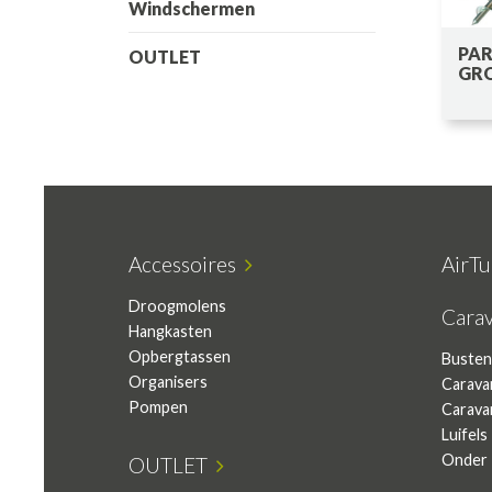
Windschermen
PA
OUTLET
GR
Accessoires
AirT
Droogmolens
Cara
Hangkasten
Opbergtassen
Busten
Organisers
Carava
Pompen
Carava
Luifels
Onder 
OUTLET