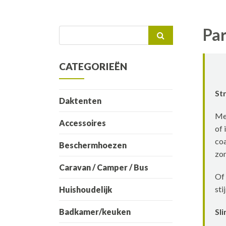
Par
Zoeken
naar:
CATEGORIEËN
St
Daktenten
Met
Accessoires
of 
coa
Beschermhoezen
zon
Caravan / Camper / Bus
Of 
sti
Huishoudelijk
Badkamer/keuken
Sl