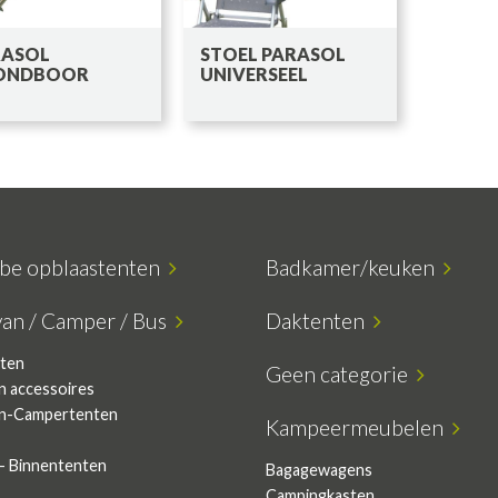
RASOL
STOEL PARASOL
ONDBOOR
UNIVERSEEL
ube opblaastenten
Badkamer/keuken
van / Camper / Bus
Daktenten
ten
Geen categorie
n accessoires
n-Campertenten
Kampeermeubelen
- Binnententen
Bagagewagens
Campingkasten