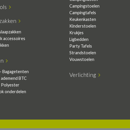
sols
Campingstoelen
Campingtafels
Keukenkasten
pzakken
Kinderstoelen
slaapzakken
Krukjes
ak accessoires
Ligbedden
akken
Party Tafels
Strandstoelen
Vouwstoelen
en
- Bagagetenten
Verlichting
 ademend BTC
 Polyester
ok onderdelen