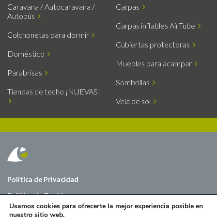
Caravana / Autocaravana /
Carpas
Autobús
Carpas inflables AirTube
Colchonetas para dormir
Cubiertas protectoras
Doméstico
Muebles para acampar
Parabrisas
Sombrillas
Tiendas de techo ¡NUEVAS!
Vela de sol
Política de Privacidad
Política de Cookies
Usamos cookies para ofrecerte la mejor experiencia posible en
Sobre nosotros
nuestro sitio web.