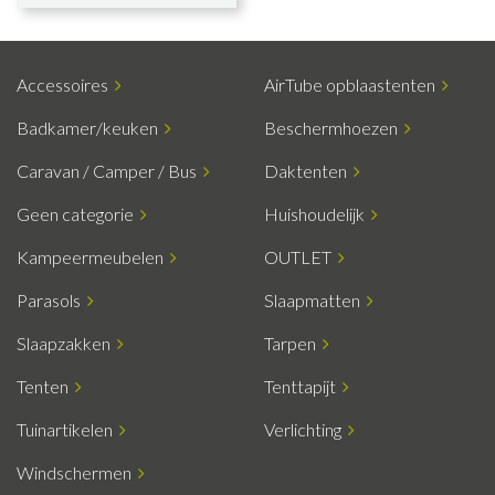
Accessoires
AirTube opblaastenten
Badkamer/keuken
Beschermhoezen
Caravan / Camper / Bus
Daktenten
Geen categorie
Huishoudelijk
Kampeermeubelen
OUTLET
Parasols
Slaapmatten
Slaapzakken
Tarpen
Tenten
Tenttapijt
Tuinartikelen
Verlichting
Windschermen