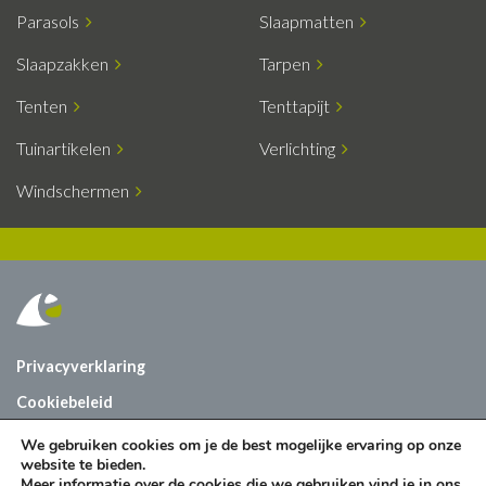
Parasols
Slaapmatten
Slaapzakken
Tarpen
Tenten
Tenttapijt
Tuinartikelen
Verlichting
Windschermen
Privacyverklaring
Cookiebeleid
Vacatures
We gebruiken cookies om je de best mogelijke ervaring op onze
website te bieden.
Contact
Meer informatie over de cookies die we gebruiken vind je in ons