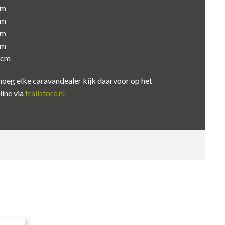
cm
cm
cm
cm
0cm
noeg elke caravandealer kijk daarvoor op het
line via
trailstore.nl