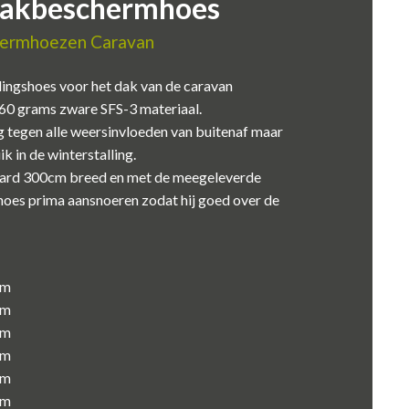
Dakbeschermhoes
ermhoezen Caravan
ingshoes voor het dak van de caravan
160 grams zware SFS-3 materiaal.
 tegen alle weersinvloeden van buitenaf maar
k in de winterstalling.
aard 300cm breed en met de meegeleverde
hoes prima aansnoeren zodat hij goed over de
cm
cm
cm
cm
cm
cm