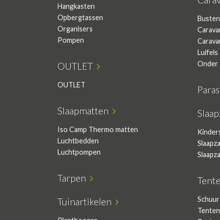
Hangkasten
Opbergtassen
Busten
Organisers
Carava
Pompen
Carava
Luifels
Onder 
OUTLET
OUTLET
Para
Slaapmatten
Slaa
Iso Camp Thermo matten
Kinder
Luchtbedden
Slaapz
Luchtpompen
Slaapz
Tarpen
Tent
Schuur
Tuinartikelen
Tenten