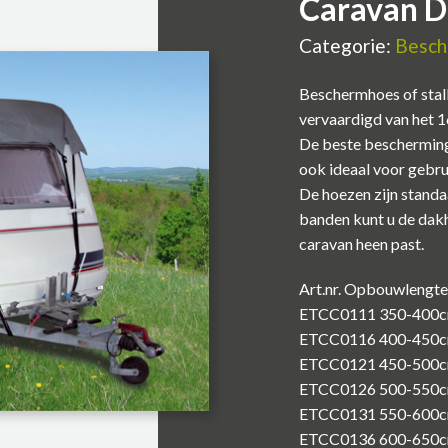
Caravan 
Categorie:
Besch
Beschermhoes of stall
vervaardigd van het 
De beste bescherming
ook ideaal voor gebrui
De hoezen zijn stand
banden kunt u de dak
caravan heen past.
Art.nr. Opbouwlengte
ETCC0111 350-400
ETCC0116 400-450
ETCC0121 450-500
ETCC0126 500-550
ETCC0131 550-600
ETCC0136 600-650