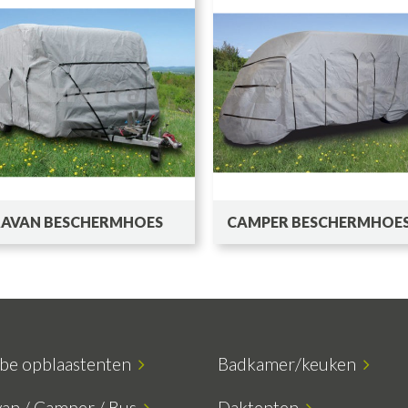
AVAN BESCHERMHOES
CAMPER BESCHERMHOE
ube opblaastenten
Badkamer/keuken
van / Camper / Bus
Daktenten