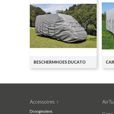
BESCHERMHOES DUCATO
CAR
Accessoires
AirT
Droogmolens
Cara