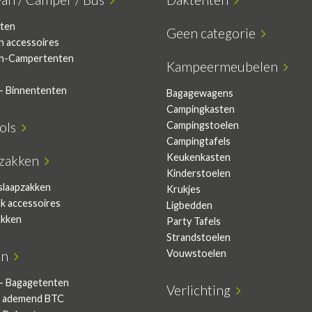
ten
Geen categorie
n accessoires
n-Campertenten
Kampeermeubelen
- Binnententen
Bagagewagens
Campingkasten
sols
Campingstoelen
Campingtafels
Keukenkasten
pzakken
Kinderstoelen
slaapzakken
Krukjes
ak accessoires
Ligbedden
akken
Party Tafels
Strandstoelen
Vouwstoelen
en
- Bagagetenten
Verlichting
 ademend BTC