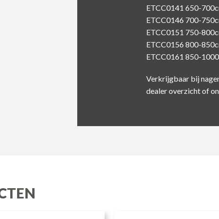
ETCC0141 650-700
ETCC0146 700-750
ETCC0151 750-800
ETCC0156 800-850
ETCC0161 850-100
Verkrijgbaar bij nage
dealer overzicht of on
CTEN