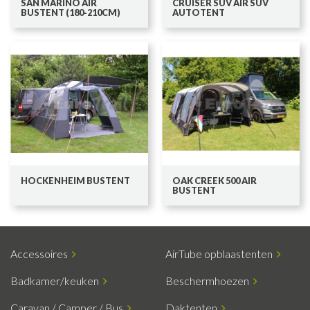
SAN MARINO AIR
CRUISER SUV AIR SUV
BUSTENT (180-210CM)
AUTOTENT
HOCKENHEIM BUSTENT
OAK CREEK 500 AIR
BUSTENT
Accessoires
AirTube opblaastenten
Badkamer/keuken
Beschermhoezen
Caravan / Camper / Bus
Daktenten