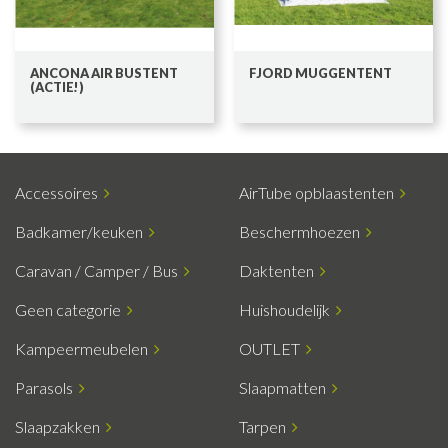
ANCONA AIR BUSTENT
FJORD MUGGENTENT
(ACTIE!)
Accessoires
AirTube opblaastenten
Badkamer/keuken
Beschermhoezen
Caravan / Camper / Bus
Daktenten
Geen categorie
Huishoudelijk
Kampeermeubelen
OUTLET
Parasols
Slaapmatten
Slaapzakken
Tarpen