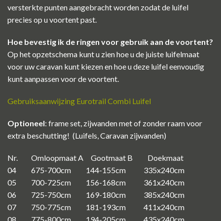
versterkte punten aangebracht worden zodat de luifel
precies op u voortent past.
Hoe bevestig ik de ringen voor gebruik aan de voortent?
Op het opzetschema kunt u zien hoe u de juiste luifelmaat
voor uw caravan kunt kiezen en hoe u deze luifel eenvoudig
kunt aanpassen voor de voortent.
Gebruiksaanwijzing Eurotrail Combi Luifel
Optioneel
: frame set, zijwanden met of zonder raam voor
extra beschutting! (Luifels, Caravan zijwanden)
Nr. Omloopmaat A Gootmaat B Doekmaat
04 675-700cm 144-155cm 335x240cm
05 700-725cm 156-168cm 361x240cm
06 725-750cm 169-180cm 385x240cm
07 750-775cm 181-193cm 411x240cm
08 775-800cm 194-205cm 435x240cm