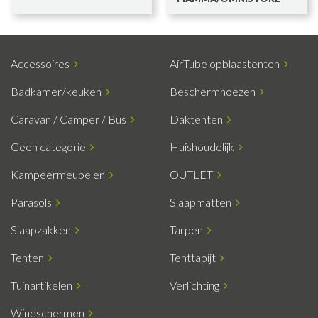
Accessoires
AirTube opblaastenten
Badkamer/keuken
Beschermhoezen
Caravan / Camper / Bus
Daktenten
Geen categorie
Huishoudelijk
Kampeermeubelen
OUTLET
Parasols
Slaapmatten
Slaapzakken
Tarpen
Tenten
Tenttapijt
Tuinartikelen
Verlichting
Windschermen