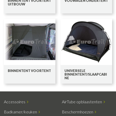
BINNENTENT VOORTENT
VOUWAGEN ONDERTENT
UITBOUW
BINNENTENT VOORTENT
UNIVERSELE
BINNENTENT/SLAAPCABI
NE
Accessoires
AirTube opblaastenten
Badkamer/keuken
Beschermhoezen