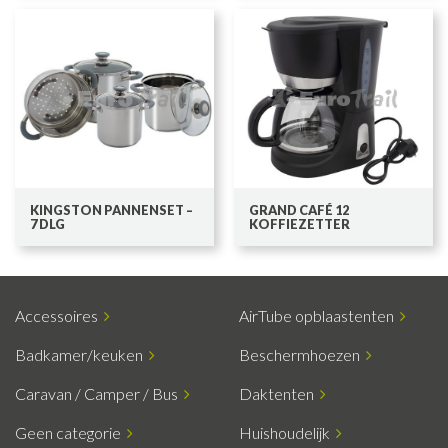
KINGSTON PANNENSET –
GRAND CAFÉ 12
7 DLG
KOFFIEZETTER
Accessoires
AirTube opblaastenten
Badkamer/keuken
Beschermhoezen
Caravan / Camper / Bus
Daktenten
Geen categorie
Huishoudelijk