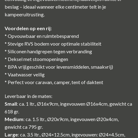
beslag – ideaal wanneer elke centimeter telt in je
kampeeruitrusting.
Voordelen op een rij:
* Opvouwbaar en ruimtebesparend
* Stevige RVS bodem voor optimale stabiliteit
* Siliconen handgrepen tegen verbranding
* Deksel met stoomopeningen
* BPA vrij(geschikt voor levensmiddelen, smaakvrij)
* Vaatwasser veilig
* Perfect voor caravan, camper, tent of daktent
Leverbaar in de maten:
Small
: ca. 1 ltr., Ø16x9cm, ingevouwen Ø16x4cm, gewicht ca
618 gr.
Medium
: ca. 1.5 ltr., Ø20x9cm, ingevouwen Ø20x4cm,
gewicht ca 795 gr.
Large
: ca. 3.5 ltr., Ø24×12.5cm, ingevouwen: Ø24×4.5cm,