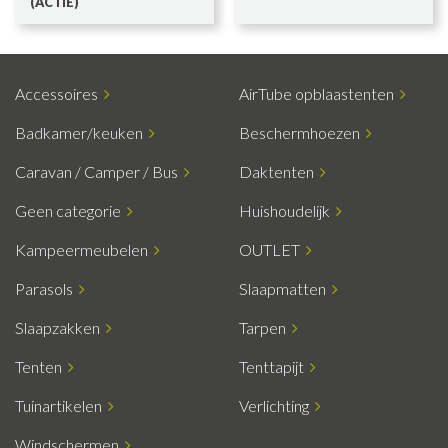
(ACTIE)
Accessoires
AirTube opblaastenten
Badkamer/keuken
Beschermhoezen
Caravan / Camper / Bus
Daktenten
Geen categorie
Huishoudelijk
Kampeermeubelen
OUTLET
Parasols
Slaapmatten
Slaapzakken
Tarpen
Tenten
Tenttapijt
Tuinartikelen
Verlichting
Windschermen