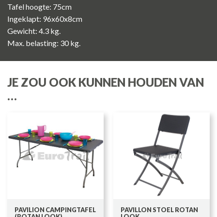
Tafel hoogte: 75cm
Ingeklapt: 96x60x8cm
Gewicht: 4.3 kg.
Max. belasting: 30 kg.
JE ZOU OOK KUNNEN HOUDEN VAN
…
PAVILION CAMPINGTAFEL
PAVILLON STOEL ROTAN
(ROTAN LOOK)
LOOK