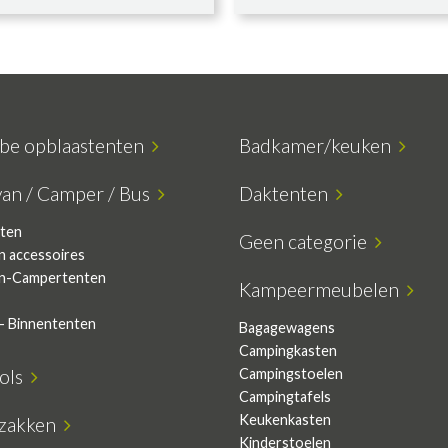
ube opblaastenten
Badkamer/keuken
van / Camper / Bus
Daktenten
ten
Geen categorie
n accessoires
n-Campertenten
Kampeermeubelen
- Binnententen
Bagagewagens
Campingkasten
sols
Campingstoelen
Campingtafels
Keukenkasten
pzakken
Kinderstoelen