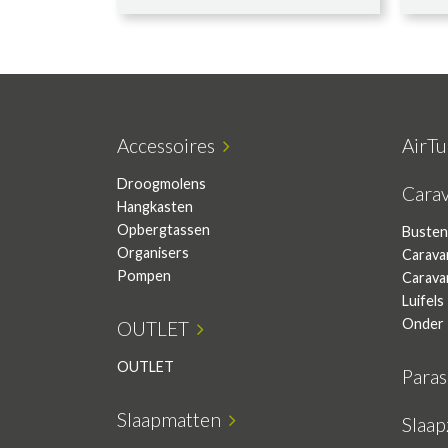
Accessoires
AirT
Droogmolens
Cara
Hangkasten
Opbergtassen
Busten
Organisers
Carava
Pompen
Carava
Luifels
Onder 
OUTLET
OUTLET
Para
Slaapmatten
Slaa