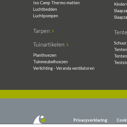
Iso Camp Thermo matten
Kinder
Luchtbedden
Slaapz
Luchtpompen
Slaapz
Tarpen
Tent
Schuur
Tuinartikelen
Tenten
Planthoezen
Tenten
Tuinmeubelhoezen
Tentst
Verlichting - Veranda ventilatoren
Privacyverklaring
Cook