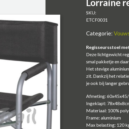
Lorraine r
SKU:
ETCF0031
Categorie:
Vouws
Regisseursstoel me
Deze lichtgewicht regi
smal pakketje en daa
Het stevige aluminiu
zit. Dankzij het relat
je ook bij langer geb
Afmeting: 60x45x45
Ingeklapt: 78x48x8c
Materiaal: 100% poly
Frame: aluminium
Max belasting: 120 k