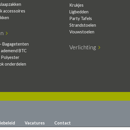
slaapzakken
Krukjes
ak accessoires
Ligbedden
akken
Party Tafels
Strandstoelen
Vouwstoelen
en
- Bagagetenten
Verlichting
 ademend BTC
 Polyester
ok onderdelen
iebeleid
Vacatures
Contact