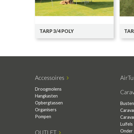
TARP 3/4 POLY
TAR
Accessoires
AirT
Droogmolens
Cara
Hangkasten
Opbergtassen
Busten
Organisers
Carava
Pompen
Carava
Luifels
Onder 
OUTLET