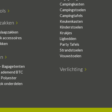
Campingkasten
sols
Campingstoelen
Campingtafels
Keukenkasten
pzakken
Kinderstoelen
slaapzakken
Krukjes
ak accessoires
Ligbedden
akken
Party Tafels
Strandstoelen
Vouwstoelen
en
- Bagagetenten
Verlichting
 ademend BTC
 Polyester
ok onderdelen