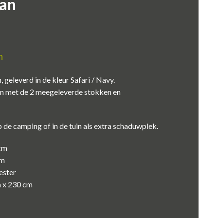
an
n
eleverd in de kleur Safari / Navy.
en met de 2 meegeleverde stokken en
 de camping of in de tuin als extra schaduwplek.
 cm
cm
ester
 x 230 cm