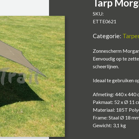
Tarp Morg
SKU:
ETTE0621
Categorie:
Tarpe
Zonnescherm Morgan, g
Eenvoudig op te zett
scheerlijnen.
Ideaal te gebruiken op
Afmeting: 440 x 440
Pakmaat: 52 x Ø 11 
Materiaal: 185T Poly
Frame: Staal Ø 18 mm
Gewicht: 3,1 kg