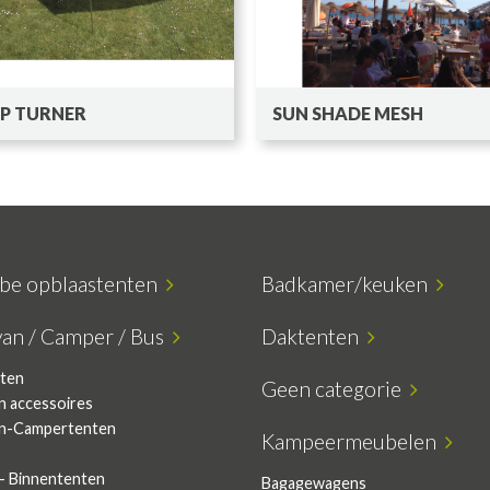
P TURNER
SUN SHADE MESH
ube opblaastenten
Badkamer/keuken
van / Camper / Bus
Daktenten
ten
Geen categorie
n accessoires
n-Campertenten
Kampeermeubelen
- Binnententen
Bagagewagens