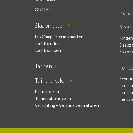
OUTLET
Para
Slaapmatten
Slaa
Iso Camp Thermo matten
Kinder
Luchtbedden
Slaapz
Luchtpompen
Slaapz
Tarpen
Tent
Schuur
Tuinartikelen
Tenten
Planthoezen
Tenten
Tuinmeubelhoezen
Tentst
Verlichting - Veranda ventilatoren