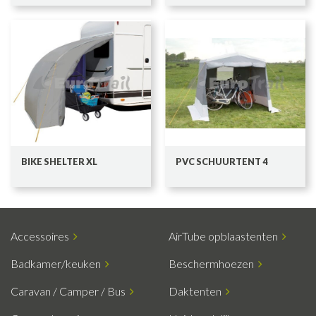
BIKE SHELTER XL
PVC SCHUURTENT 4
Accessoires
AirTube opblaastenten
Badkamer/keuken
Beschermhoezen
Caravan / Camper / Bus
Daktenten