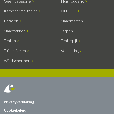
Geen categorie
Huishoudelijk
Kampeermeubelen
OUTLET
Parasols
Slaapmatten
Slaapzakken
Tarpen
Tenten
Tenttapijt
Tuinartikelen
Verlichting
Windschermen
Privacyverklaring
Cookiebeleid