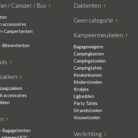
van / Camper / Bus
Daktenten
ten
Geen categorie
n accessoires
n-Campertenten
Kampeermeubelen
- Binnententen
Bagagewagens
Campingkasten
sols
Campingstoelen
Campingtafels
Keukenkasten
pzakken
Kinderstoelen
slaapzakken
Krukjes
ak accessoires
Ligbedden
akken
Party Tafels
Strandstoelen
Vouwstoelen
en
- Bagagetenten
Verlichting
 ademend BTC