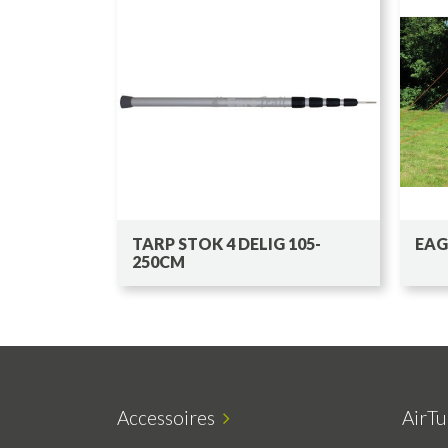
TARP STOK 4 DELIG 105-
EAG
250CM
Accessoires
AirT