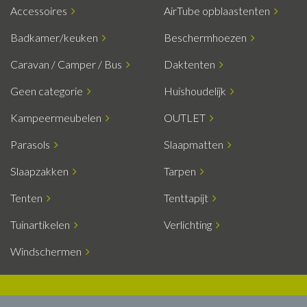
Accessoires
AirTube opblaastenten
Badkamer/keuken
Beschermhoezen
Caravan / Camper / Bus
Daktenten
Geen categorie
Huishoudelijk
Kampeermeubelen
OUTLET
Parasols
Slaapmatten
Slaapzakken
Tarpen
Tenten
Tenttapijt
Tuinartikelen
Verlichting
Windschermen