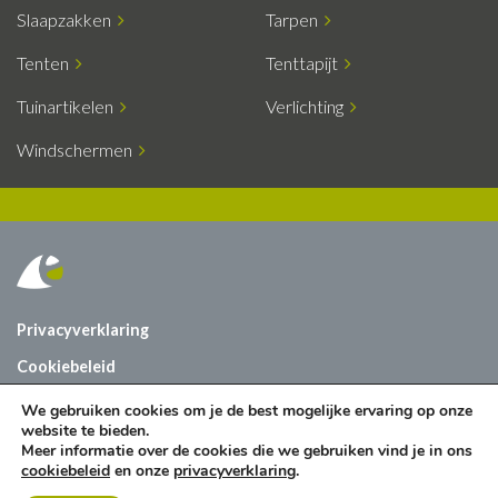
Slaapzakken
Tarpen
Tenten
Tenttapijt
Tuinartikelen
Verlichting
Windschermen
Privacyverklaring
Cookiebeleid
Vacatures
We gebruiken cookies om je de best mogelijke ervaring op onze
website te bieden.
Contact
Meer informatie over de cookies die we gebruiken vind je in ons
cookiebeleid
en onze
privacyverklaring
.