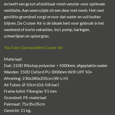
en heeft een groot afsluitbaar mesh venster voor optimale
ventilatie. Aan weerszijde zit een deur met mesh. Het vast
gestikte grondzeil zorgt ervoor dat water en vuil buiten
blijven. De Cruiser Air is de ideale tent voor gebruik in het
weekend of korte vakanties. Incl. pomp, haringen,
scheerlijnen en opbergtas.
YouTube Opbouwfilm Cruiser Air
Materiaal:
Dak: 210D Ribstop polyester > 5000mm, afgeplakte naden
Wanden: 150D Oxford PU 3000mm W/R UPF 50+
Afmeting: 230x280x205cm (W-L-H)
AirTubes: Ø 10cm (0.6-0.8 bar)
Frame luifel: Fiberglas 9.5 mm
Grondzeil: PE-materiaal
Pakmaat: 75x35x35cm
Gewicht: 11 kg.