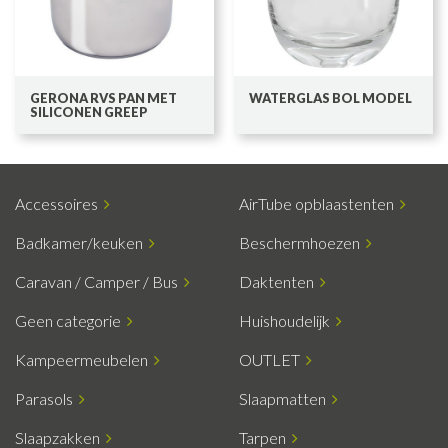
GERONA RVS PAN MET
WATERGLAS BOL MODEL
SILICONEN GREEP
Accessoires
AirTube opblaastenten
Badkamer/keuken
Beschermhoezen
Caravan / Camper / Bus
Daktenten
Geen categorie
Huishoudelijk
Kampeermeubelen
OUTLET
Parasols
Slaapmatten
Slaapzakken
Tarpen