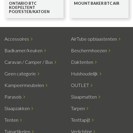
ONTARIO BTC
MOUNT BAKER BTC AIR
KOEPELTENT
POLYESTER/KATOEN
Accessoires
AirTube opblaastenten
Badkamer/keuken
Beschermhoezen
Caravan / Camper / Bus
Daktenten
Geen categorie
Huishoudelijk
Kampeermeubelen
OUTLET
Parasols
Slaapmatten
Slaapzakken
Tarpen
Tenten
Tenttapijt
Tuinartikelen
Verlichting